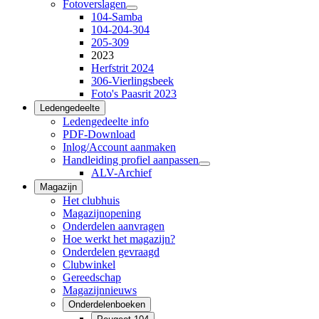
Fotoverslagen
104-Samba
104-204-304
205-309
2023
Herfstrit 2024
306-Vierlingsbeek
Foto's Paasrit 2023
Ledengedeelte
Ledengedeelte info
PDF-Download
Inlog/Account aanmaken
Handleiding profiel aanpassen
ALV-Archief
Magazijn
Het clubhuis
Magazijnopening
Onderdelen aanvragen
Hoe werkt het magazijn?
Onderdelen gevraagd
Clubwinkel
Gereedschap
Magazijnnieuws
Onderdelenboeken