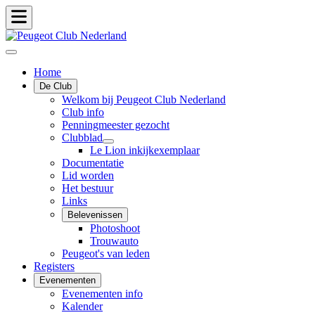
Home
De Club
Welkom bij Peugeot Club Nederland
Club info
Penningmeester gezocht
Clubblad
Le Lion inkijkexemplaar
Documentatie
Lid worden
Het bestuur
Links
Belevenissen
Photoshoot
Trouwauto
Peugeot's van leden
Registers
Evenementen
Evenementen info
Kalender