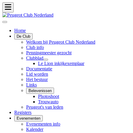
Home
De Club
Welkom bij Peugeot Club Nederland
Club info
Penningmeester gezocht
Clubblad
Le Lion inkijkexemplaar
Documentatie
Lid worden
Het bestuur
Links
Belevenissen
Photoshoot
Trouwauto
Peugeot's van leden
Registers
Evenementen
Evenementen info
Kalender