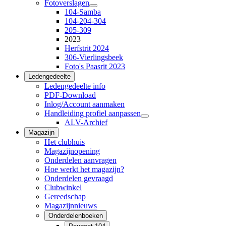
Fotoverslagen
104-Samba
104-204-304
205-309
2023
Herfstrit 2024
306-Vierlingsbeek
Foto's Paasrit 2023
Ledengedeelte
Ledengedeelte info
PDF-Download
Inlog/Account aanmaken
Handleiding profiel aanpassen
ALV-Archief
Magazijn
Het clubhuis
Magazijnopening
Onderdelen aanvragen
Hoe werkt het magazijn?
Onderdelen gevraagd
Clubwinkel
Gereedschap
Magazijnnieuws
Onderdelenboeken