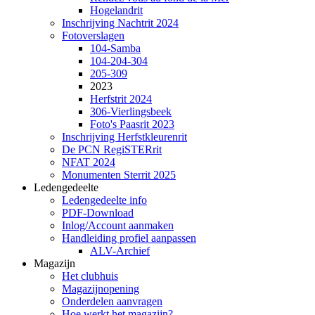
Hogelandrit
Inschrijving Nachtrit 2024
Fotoverslagen
104-Samba
104-204-304
205-309
2023
Herfstrit 2024
306-Vierlingsbeek
Foto's Paasrit 2023
Inschrijving Herfstkleurenrit
De PCN RegiSTERrit
NFAT 2024
Monumenten Sterrit 2025
Ledengedeelte
Ledengedeelte info
PDF-Download
Inlog/Account aanmaken
Handleiding profiel aanpassen
ALV-Archief
Magazijn
Het clubhuis
Magazijnopening
Onderdelen aanvragen
Hoe werkt het magazijn?