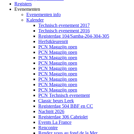
Registers
Evenementen
Evenementen info
Kalender
Technisch evenement 2017
Technisch evenement 2016
Registerdag 104/Samba-204-304-305
Herfstkleurenrit
PCN Magazijn open
PCN Magazijn open
PCN Magazijn open
PCN Magazijn open
PCN Magazijn open
PCN Magazijn open
PCN Magazijn open
PCN Magazijn open
PCN Magazijn open
PCN Technisch evenement
Classic beurs Leek
Registerdag 504 BBF en CC
Nachtrit 2026
Registerdag 306 Cabriolet
Events La France
Rencontre
Rendez vous au fond de la Mer