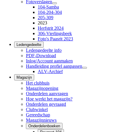
Fotoverslagen
104-Samba
104-204-304
205-309
2023
Herfstrit 2024
306-Vierlingsbeek
Foto's Paasrit 2023
Ledengedeelte
Ledengedeelte info
PDF-Download
Inlog/Account aanmaken
Handleiding profiel aanpassen
ALV-Archief
Magazijn
Het clubhuis
Magazijnopening
Onderdelen aanvragen
Hoe werkt het magazijn?
Onderdelen gevraagd
Clubwinkel
Gereedschap
Magazijnnieuws
Onderdelenboeken