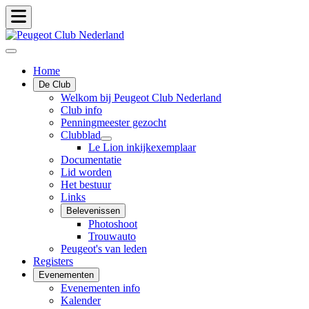
Home
De Club
Welkom bij Peugeot Club Nederland
Club info
Penningmeester gezocht
Clubblad
Le Lion inkijkexemplaar
Documentatie
Lid worden
Het bestuur
Links
Belevenissen
Photoshoot
Trouwauto
Peugeot's van leden
Registers
Evenementen
Evenementen info
Kalender