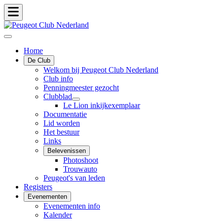
Home
De Club
Welkom bij Peugeot Club Nederland
Club info
Penningmeester gezocht
Clubblad
Le Lion inkijkexemplaar
Documentatie
Lid worden
Het bestuur
Links
Belevenissen
Photoshoot
Trouwauto
Peugeot's van leden
Registers
Evenementen
Evenementen info
Kalender