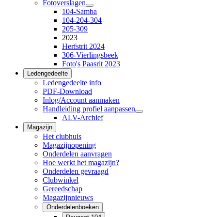
Fotoverslagen
104-Samba
104-204-304
205-309
2023
Herfstrit 2024
306-Vierlingsbeek
Foto's Paasrit 2023
Ledengedeelte
Ledengedeelte info
PDF-Download
Inlog/Account aanmaken
Handleiding profiel aanpassen
ALV-Archief
Magazijn
Het clubhuis
Magazijnopening
Onderdelen aanvragen
Hoe werkt het magazijn?
Onderdelen gevraagd
Clubwinkel
Gereedschap
Magazijnnieuws
Onderdelenboeken