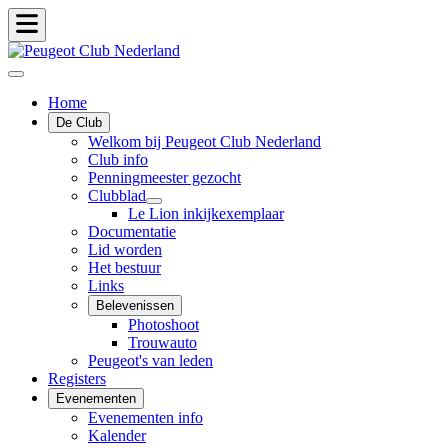
Home
De Club
Welkom bij Peugeot Club Nederland
Club info
Penningmeester gezocht
Clubblad
Le Lion inkijkexemplaar
Documentatie
Lid worden
Het bestuur
Links
Belevenissen
Photoshoot
Trouwauto
Peugeot's van leden
Registers
Evenementen
Evenementen info
Kalender