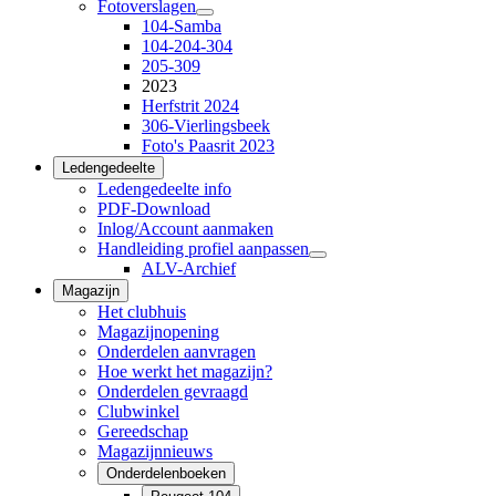
Fotoverslagen
104-Samba
104-204-304
205-309
2023
Herfstrit 2024
306-Vierlingsbeek
Foto's Paasrit 2023
Ledengedeelte
Ledengedeelte info
PDF-Download
Inlog/Account aanmaken
Handleiding profiel aanpassen
ALV-Archief
Magazijn
Het clubhuis
Magazijnopening
Onderdelen aanvragen
Hoe werkt het magazijn?
Onderdelen gevraagd
Clubwinkel
Gereedschap
Magazijnnieuws
Onderdelenboeken