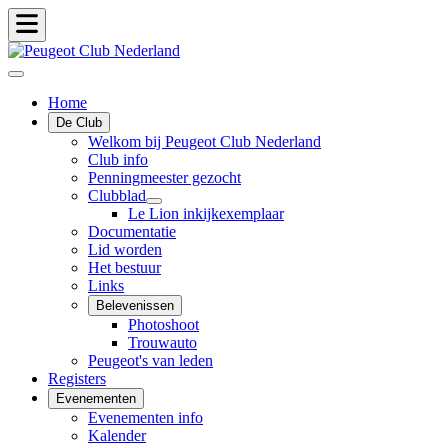
Home
De Club
Welkom bij Peugeot Club Nederland
Club info
Penningmeester gezocht
Clubblad
Le Lion inkijkexemplaar
Documentatie
Lid worden
Het bestuur
Links
Belevenissen
Photoshoot
Trouwauto
Peugeot's van leden
Registers
Evenementen
Evenementen info
Kalender