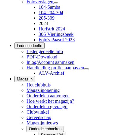
Fotoverslagen
104-Samba
104-204-304
205-309
2023
Herfstrit 2024
306-Vierlingsbeek
Foto's Paasrit 2023
Ledengedeelte
Ledengedeelte info
PDF-Download
Inlog/Account aanmaken
Handleiding profiel aanpassen
ALV-Archief
Magazijn
Het clubhuis
Magazijnopening
Onderdelen aanvragen
Hoe werkt het magazijn?
Onderdelen gevraagd
Clubwinkel
Gereedschap
Magazijnnieuws
Onderdelenboeken