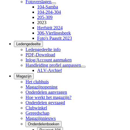
Fotoverslagen
104-Samba
104-204-304
205-309
2023
Herfstrit 2024
306-Vierlingsbeek
Foto's Paasrit 2023
Ledengedeelte
Ledengedeelte info
PDF-Download
Inlog/Account aanmaken
Handleiding profiel aanpassen
ALV-Archief
Magazijn
Het clubhuis
Magazijnopening
Onderdelen aanvragen
Hoe werkt het magazijn?
Onderdelen gevraagd
Clubwinkel
Gereedschap
Magazijnnieuws
Onderdelenboeken