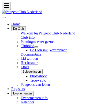
Home
De Club
Welkom bij Peugeot Club Nederland
Club info
Penningmeester gezocht
Clubblad
Le Lion inkijkexemplaar
Documentatie
Lid worden
Het bestuur
Links
Belevenissen
Photoshoot
Trouwauto
Peugeot's van leden
Registers
Evenementen
Evenementen info
Kalender