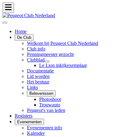
Home
De Club
Welkom bij Peugeot Club Nederland
Club info
Penningmeester gezocht
Clubblad
Le Lion inkijkexemplaar
Documentatie
Lid worden
Het bestuur
Links
Belevenissen
Photoshoot
Trouwauto
Peugeot's van leden
Registers
Evenementen
Evenementen info
Kalender