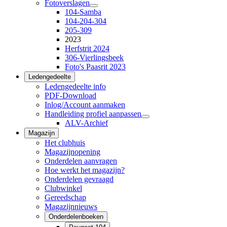
Fotoverslagen
104-Samba
104-204-304
205-309
2023
Herfstrit 2024
306-Vierlingsbeek
Foto's Paasrit 2023
Ledengedeelte
Ledengedeelte info
PDF-Download
Inlog/Account aanmaken
Handleiding profiel aanpassen
ALV-Archief
Magazijn
Het clubhuis
Magazijnopening
Onderdelen aanvragen
Hoe werkt het magazijn?
Onderdelen gevraagd
Clubwinkel
Gereedschap
Magazijnnieuws
Onderdelenboeken