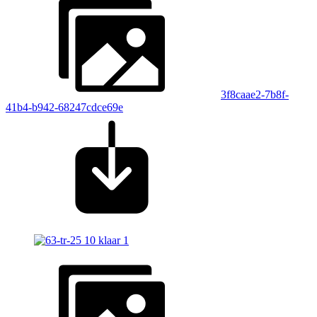
3f8caae2-7b8f-
41b4-b942-68247cdce69e