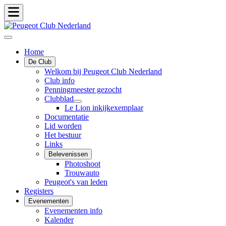
Home
De Club
Welkom bij Peugeot Club Nederland
Club info
Penningmeester gezocht
Clubblad
Le Lion inkijkexemplaar
Documentatie
Lid worden
Het bestuur
Links
Belevenissen
Photoshoot
Trouwauto
Peugeot's van leden
Registers
Evenementen
Evenementen info
Kalender