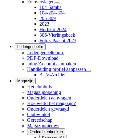
Fotoverslagen
104-Samba
104-204-304
205-309
2023
Herfstrit 2024
306-Vierlingsbeek
Foto's Paasrit 2023
Ledengedeelte
Ledengedeelte info
PDF-Download
Inlog/Account aanmaken
Handleiding profiel aanpassen
ALV-Archief
Magazijn
Het clubhuis
Magazijnopening
Onderdelen aanvragen
Hoe werkt het magazijn?
Onderdelen gevraagd
Clubwinkel
Gereedschap
Magazijnnieuws
Onderdelenboeken