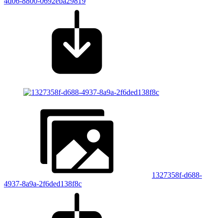
4d06-8800-0692eba29819
1327358f-d688-
4937-8a9a-2f6ded138f8c