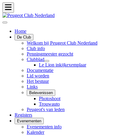
Home
De Club
Welkom bij Peugeot Club Nederland
Club info
Penningmeester gezocht
Clubblad
Le Lion inkijkexemplaar
Documentatie
Lid worden
Het bestuur
Links
Belevenissen
Photoshoot
Trouwauto
Peugeot's van leden
Registers
Evenementen
Evenementen info
Kalender