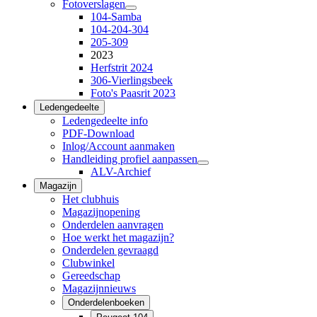
Fotoverslagen
104-Samba
104-204-304
205-309
2023
Herfstrit 2024
306-Vierlingsbeek
Foto's Paasrit 2023
Ledengedeelte
Ledengedeelte info
PDF-Download
Inlog/Account aanmaken
Handleiding profiel aanpassen
ALV-Archief
Magazijn
Het clubhuis
Magazijnopening
Onderdelen aanvragen
Hoe werkt het magazijn?
Onderdelen gevraagd
Clubwinkel
Gereedschap
Magazijnnieuws
Onderdelenboeken